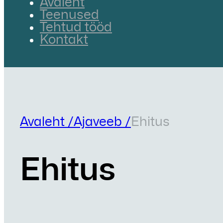
Avaleht
Teenused
Tehtud tööd
Kontakt
Avaleht /
Ajaveeb /
Ehitus
Ehitus