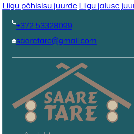
Liigu põhisisu juurde
Liigu jaluse ju
+372 53328099
saaretare@gmail.com